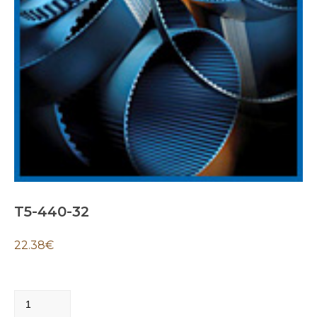
T5-440-32
22.38
€
T5-
440-