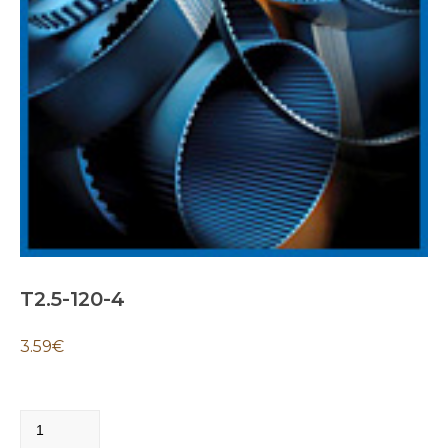
T2.5-120-4
3.59
€
T2.5-
120-