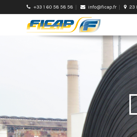
+33 1 60 58 58 58
info@ficap.fr
23 