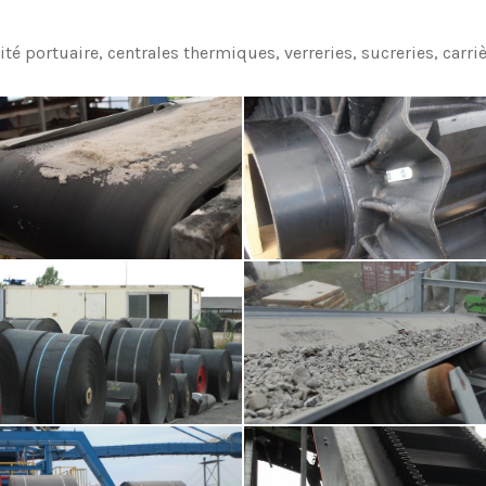
ité portuaire, centrales thermiques, verreries, sucreries, carri