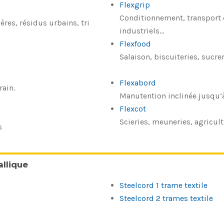
Flexgrip
Conditionnement, transport d
res, résidus urbains, tri
industriels…
Flexfood
Salaison, biscuiteries, sucre
Flexabord
rain.
Manutention inclinée jusqu’à 
Flexcot
Scieries, meuneries, agricul
s
llique
Steelcord 1 trame textile
Steelcord 2 trames textile