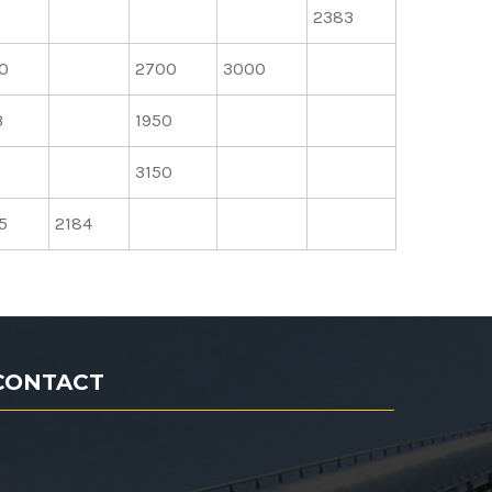
2383
0
2700
3000
3
1950
3150
5
2184
CONTACT