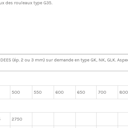
eux des rouleaux type G35.
 (ép. 2 ou 3 mm) sur demande en type GK, NK, GLK. Aspect et
500
550
600
650
700
800
5
2750