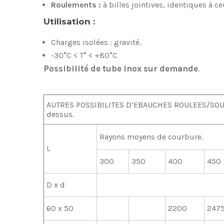
Roulements :
à billes jointives, identiques à c
Utilisation :
Charges isolées : gravité.
-30°C < T° < +80°C
Possibilité de tube inox sur demande
.
AUTRES POSSIBILITES D’EBAUCHES ROULEES/SOUDEES
dessus.
Rayons moyens de courbure.
L
300
350
400
450
D x d
60 x 50
2200
247