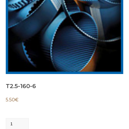
T2.5-160-6
5.50
€
T2.5-
160-