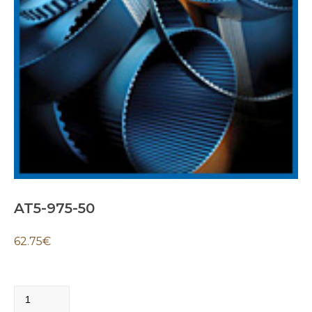
AT5-975-50
62.75
€
AT5-
975-