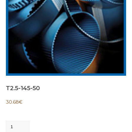
T2.5-145-50
30.68
€
T2.5-
145-