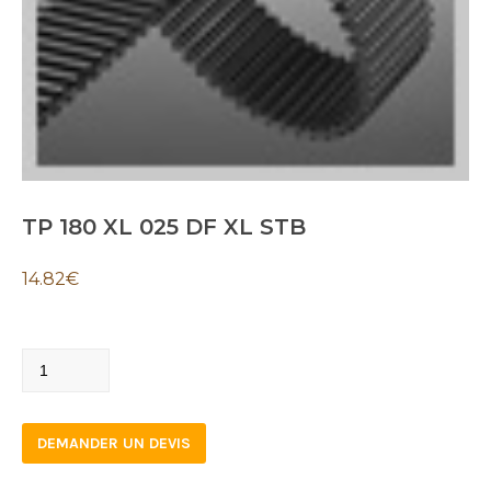
TP 180 XL 025 DF XL STB
14.82
€
TP
180
XL
DEMANDER UN DEVIS
025
DF