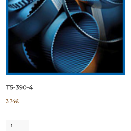
T5-390-4
3.74
€
T5-
390-