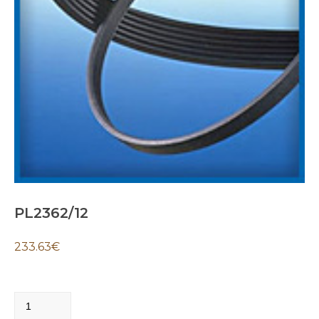
PL2362/12
233.63
€
PL2362/12
quantity