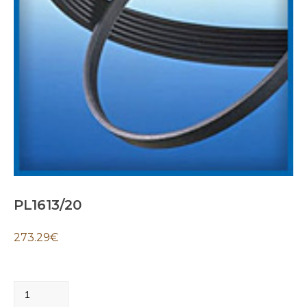
PL1613/20
273.29
€
PL1613/20
quantity