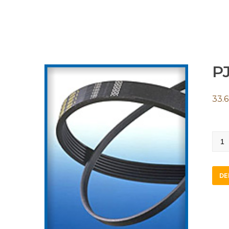
P
33.
PJ35
quan
DE