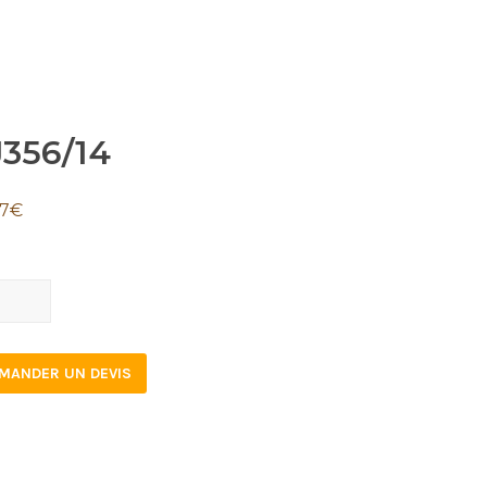
J356/14
67
€
6/14
tity
MANDER UN DEVIS