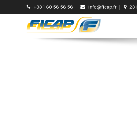
+33 1 60 58 58 58
info@ficap.fr
23 