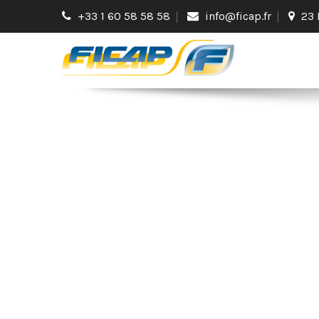
+33 1 60 58 58 58
info@ficap.fr
23 