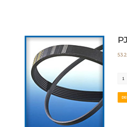
P
53.2
PJ83
quan
DE