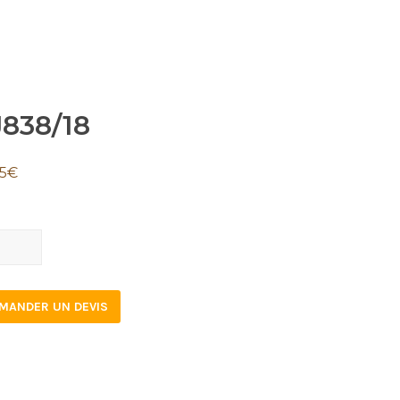
J838/18
5
€
8/18
tity
MANDER UN DEVIS