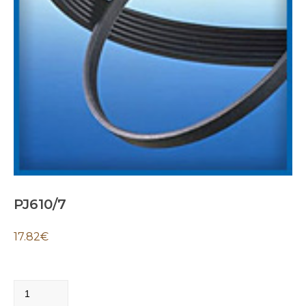
PJ610/7
17.82
€
PJ610/7
quantity