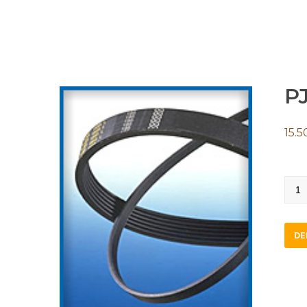
PJ
15.5
PJ10
quan
DE