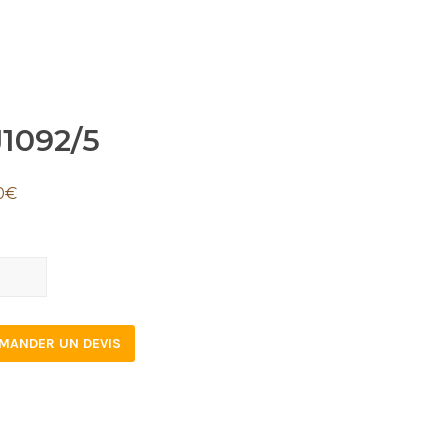
1092/5
0
€
92/5
tity
MANDER UN DEVIS