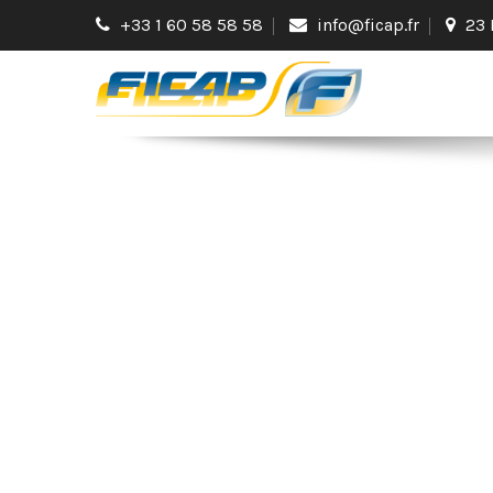
+33 1 60 58 58 58
info@ficap.fr
23 