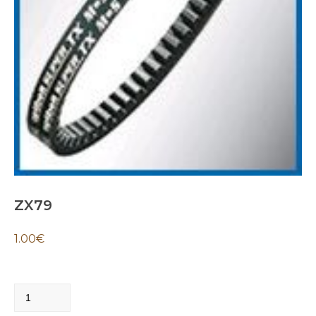
ZX79
1.00
€
ZX79
quantity