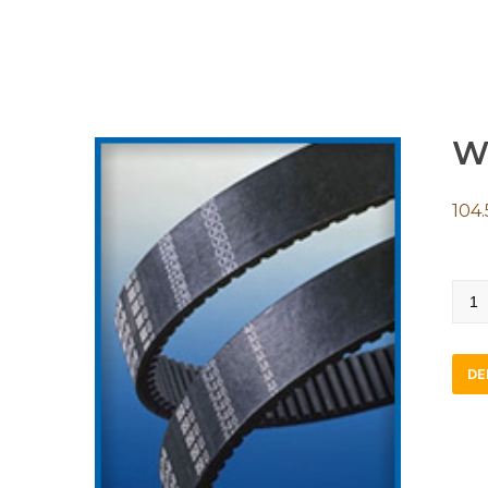
W
104.
W25
160
quan
DE