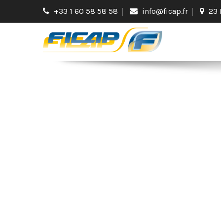
+33 1 60 58 58 58
info@ficap.fr
23 