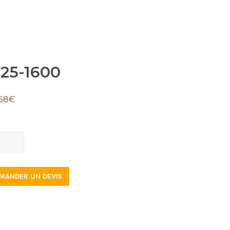
25-1600
58
€
-
0
tity
MANDER UN DEVIS