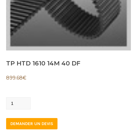
TP HTD 1610 14M 40 DF
899.68
€
TP
HTD
1610
DEMANDER UN DEVIS
14M
40