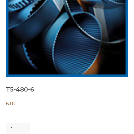
T5-480-6
6.11
€
T5-
480-