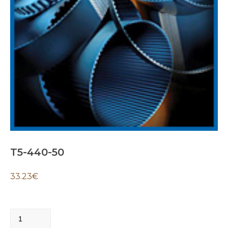
T5-440-50
33.23
€
T5-
440-