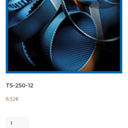
T5-250-12
8.32
€
T5-
250-