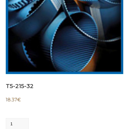
T5-215-32
18.37
€
T5-
215-