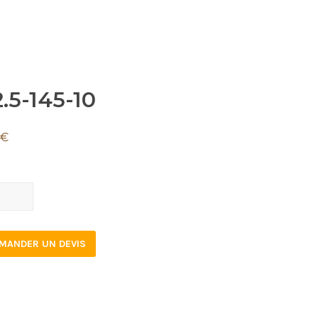
.5-145-10
€
-
MANDER UN DEVIS
tity