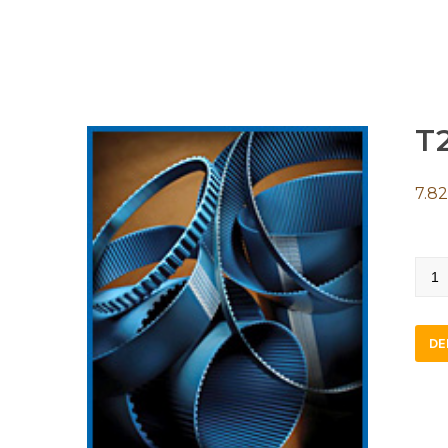
T2
7.82
T2.5
145-
10
DE
quan