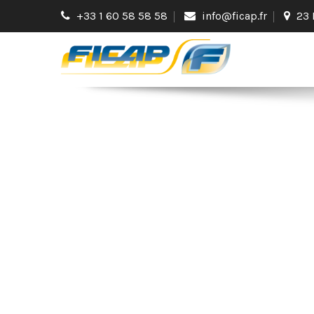
+33 1 60 58 58 58
info@ficap.fr
23 