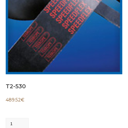
T2-530
489.52
€
T2-