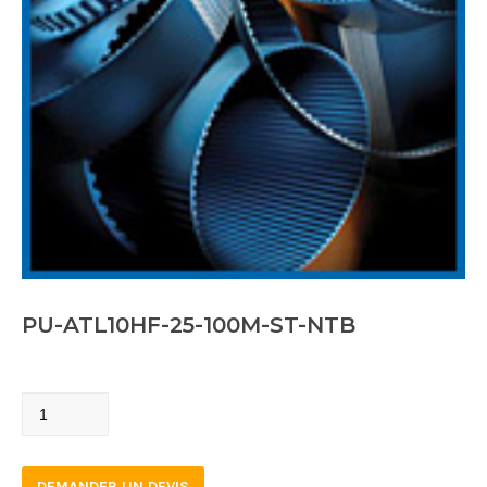
PU-ATL10HF-25-100M-ST-NTB
PU-
ATL10HF-
25-
DEMANDER UN DEVIS