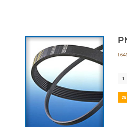
P
1,64
PM7
quan
DE