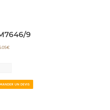
M7646/9
6.05
€
646/9
tity
MANDER UN DEVIS