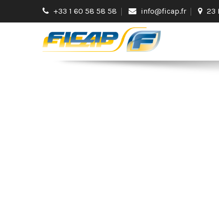
+33 1 60 58 58 58
info@ficap.fr
23 