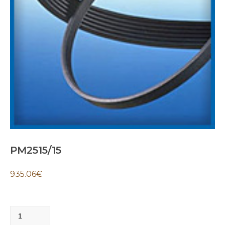
PM2515/15
935.06
€
PM2515/15
quantity