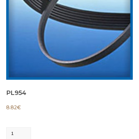
PL954
8.82
€
PL954
quantity