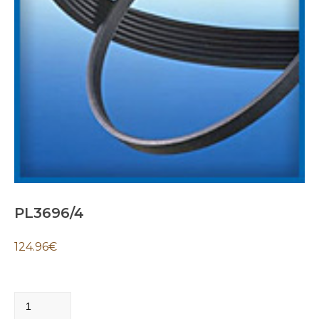
PL3696/4
124.96
€
PL3696/4
quantity