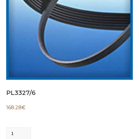
PL3327/6
168.28
€
PL3327/6
quantity