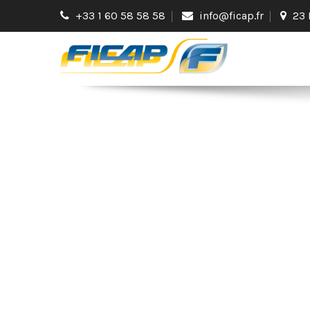
+33 1 60 58 58 58
info@ficap.fr
23 