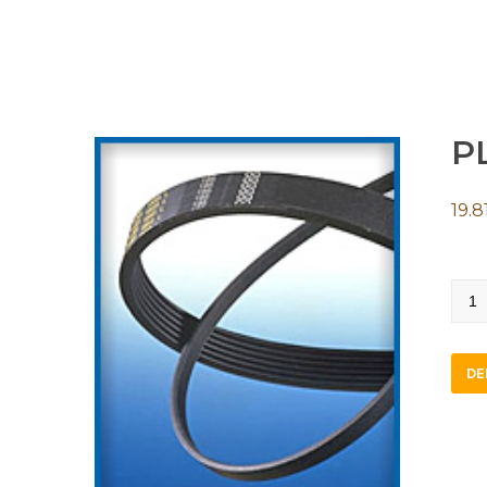
P
19.8
PL2
quan
DE