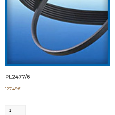
PL2477/6
127.49
€
PL2477/6
quantity