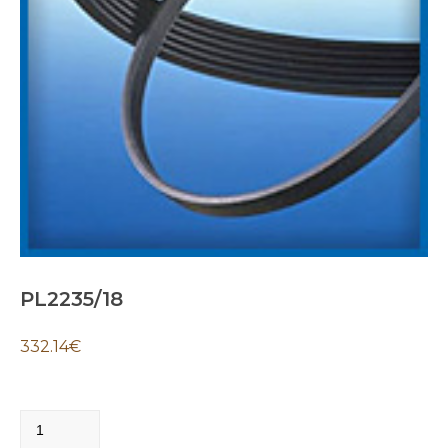
PL2235/18
332.14
€
PL2235/18
quantity