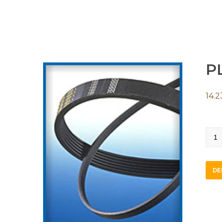
P
14.2
PL21
quan
DE