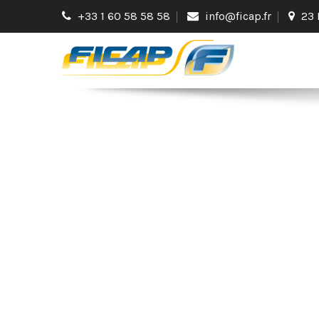
+33 1 60 58 58 58
info@ficap.fr
23 