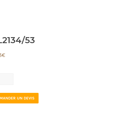
L2134/53
3
€
34/53
tity
MANDER UN DEVIS