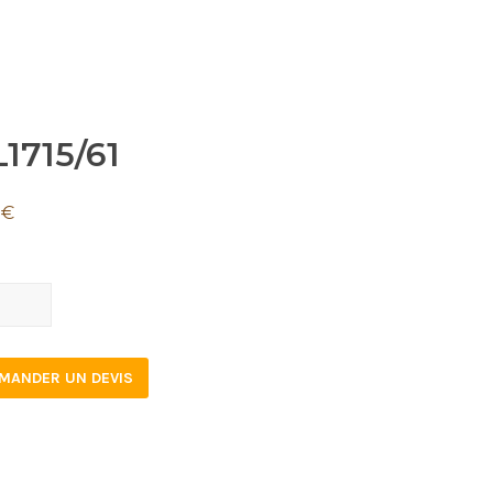
1715/61
2
€
15/61
tity
MANDER UN DEVIS