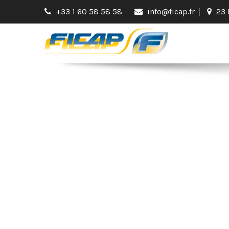
+33 1 60 58 58 58
info@ficap.fr
23 