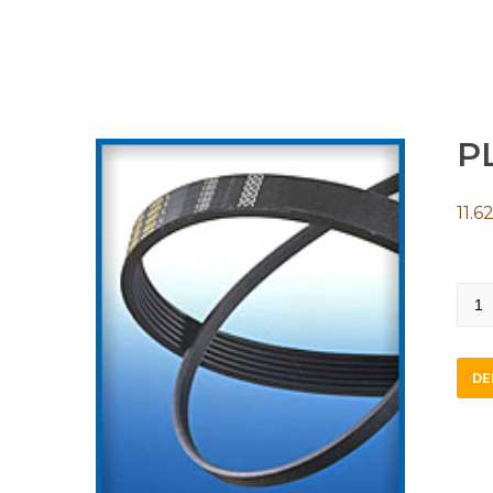
PL
11.6
PL17
quan
DE