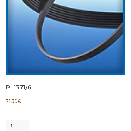
PL1371/6
71.30
€
PL1371/6
quantity