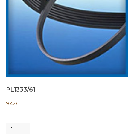
PL1333/61
9.42
€
PL1333/61
quantity