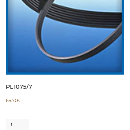
PL1075/7
66.70
€
PL1075/7
quantity