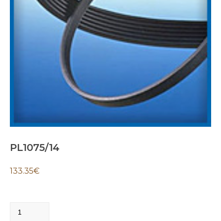
PL1075/14
133.35
€
PL1075/14
quantity