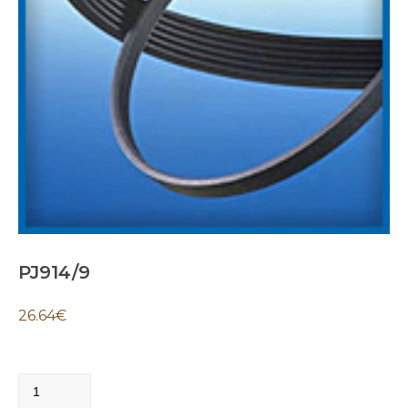
PJ914/9
26.64
€
PJ914/9
quantity