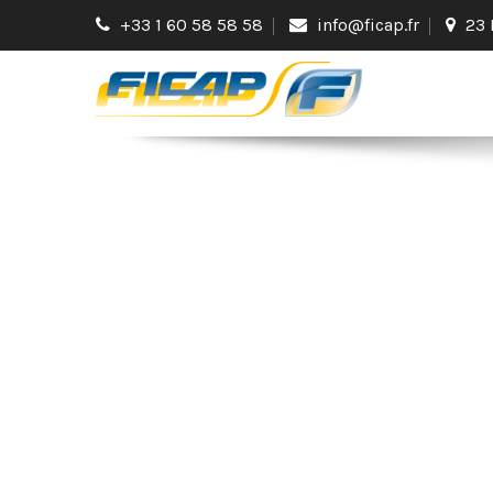
+33 1 60 58 58 58
info@ficap.fr
23 