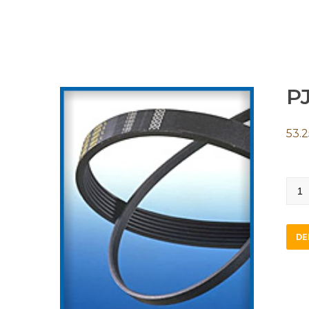
PJ
53.2
PJ91
quan
DE