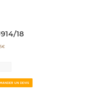
914/18
5
€
4/18
tity
MANDER UN DEVIS