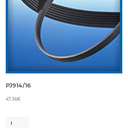
PJ914/16
47.36
€
PJ914/16
quantity