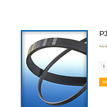
PJ
44.4
PJ73
quan
DE