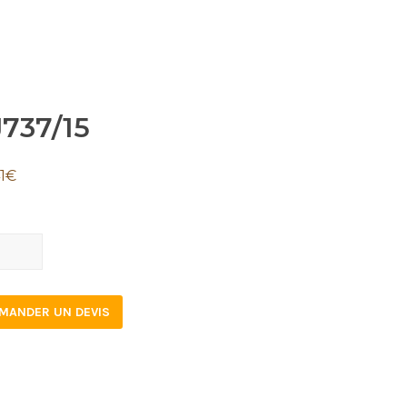
737/15
1
€
7/15
tity
MANDER UN DEVIS