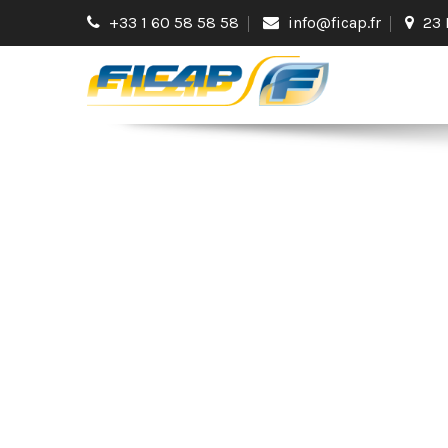
+33 1 60 58 58 58
info@ficap.fr
23 