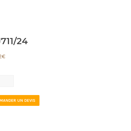
711/24
2
€
1/24
tity
MANDER UN DEVIS