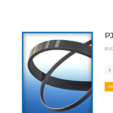
PJ
61.0
PJ71
quan
DE