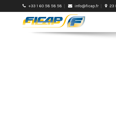
+33 1 60 58 58 58
info@ficap.fr
23 