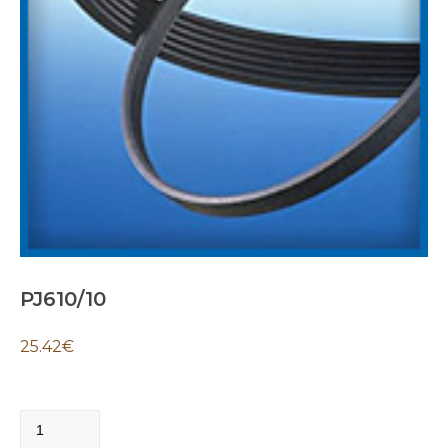
PJ610/10
25.42
€
PJ610/10
quantity