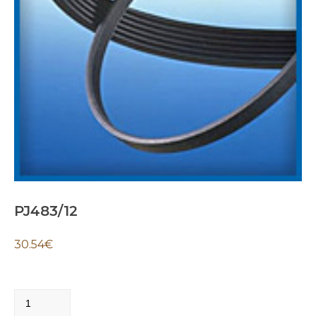
PJ483/12
30.54
€
PJ483/12
quantity