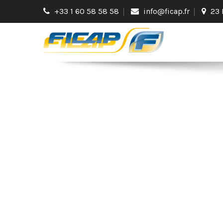
+33 1 60 58 58 58
info@ficap.fr
23 