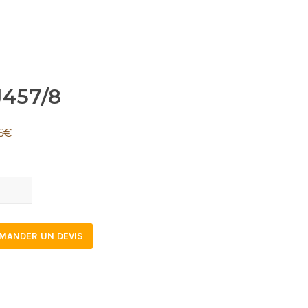
J457/8
6
€
7/8
tity
MANDER UN DEVIS