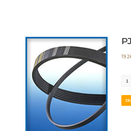
P
19.2
PJ45
quan
DE