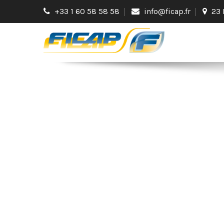
+33 1 60 58 58 58
info@ficap.fr
23 