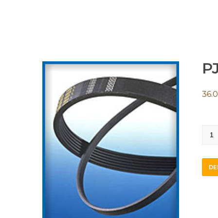
P
36.
PJ45
quan
DE