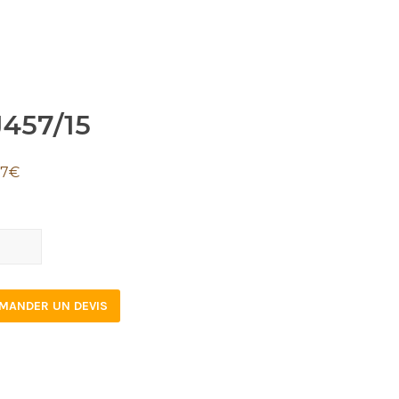
J457/15
07
€
7/15
tity
MANDER UN DEVIS