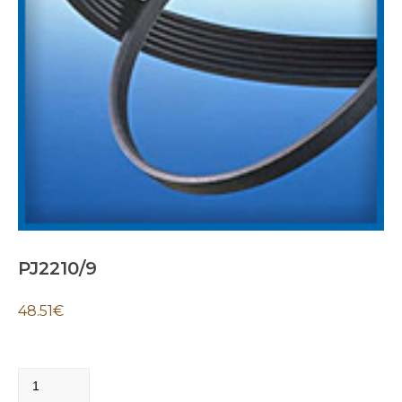
PJ2210/9
48.51
€
PJ2210/9
quantity