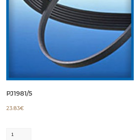
PJ1981/5
23.83
€
PJ1981/5
quantity